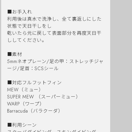
■お手入れ
利用後は真水で洗浄し、全て裏返しにした
状態で天日干しをし
乾いたら元に戻して表面部分を再度天日干
ししてください。
■素材
5mmネオプレーン/足の甲：ストレッチジャ
ージ/足首：SCSシール
■対応フルフットフィン
MEW（ミュー）
SUPER MEW （スーパーミュー）
WARP（ワープ）
Barracuda（バラクーダ）
■利用シーン