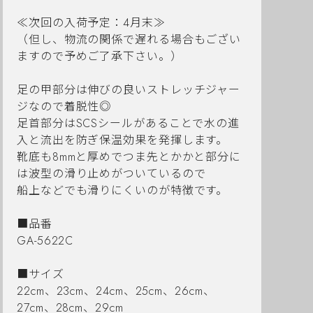
≪次回の入荷予定：4月末≫
（但し、物流の関係で遅れる場合もござい
ますので予めご了承下さい。）
足の甲部分は伸びの良いストレッチジャー
ジなので着脱性◎
足首部分はSCSシールがあることで水の進
入と流出を防ぎ保温効果を発揮します。
靴底も8mmと厚めでつま先とかかと部分に
は波型の滑り止めがついているので
船上などでも滑りにくいのが特徴です。
■品番
GA-5622C
■サイズ
22cm、23cm、24cm、25cm、26cm、
27cm、28cm、29cm