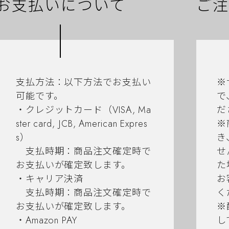
お支払いについて
ご注
支払方法：以下方法でお支払い
※
可能です。
で
・クレジットカード（VISA, Ma
だ
ster card, JCB, American Expres
※
s）
き
支払時期：商品注文確定時で
せ
お支払いが確定致します。
た
・キャリア決済
お
支払時期：商品注文確定時で
く
お支払いが確定致します。
※
・Amazon PAY
し