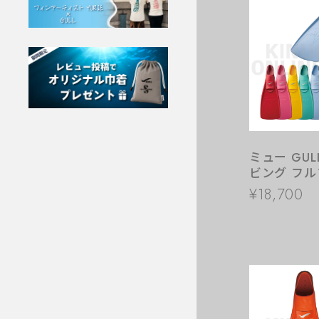
ミュー GUL
ビング フ
ン
¥18,700