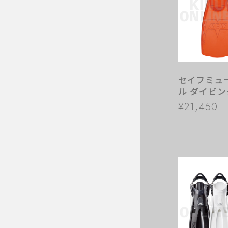
セイフミュー 
ル ダイビン
トフィン
¥21,450