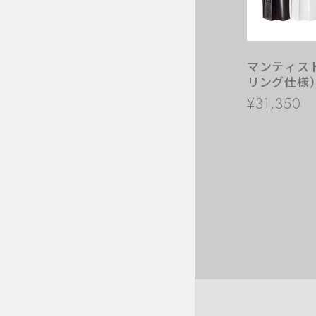
マンティス
リング仕様） 
ル ダイビン
¥31,350
プフィン