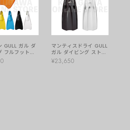
 GULL ガル ダ
マンティスドライ GULL
グ フルフットフ
ガル ダイビング ストラ
ップフィン
00
¥23,650