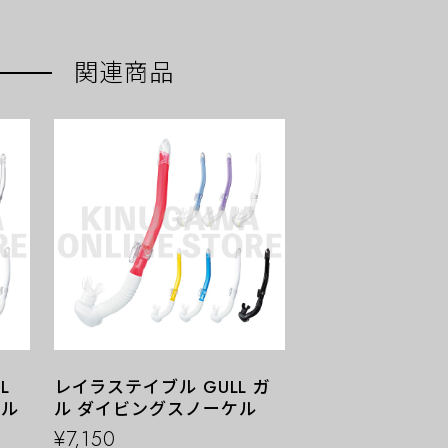
関連商品
L
レイラステイブル GULL ガ
ケル
ル ダイビングスノーケル
¥7,150