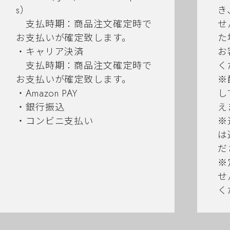
s）
き
支払時期：商品注文確定時で
せ
お支払いが確定致します。
た
・キャリア決済
お
支払時期：商品注文確定時で
く
お支払いが確定致します。
※
・Amazon PAY
し
・銀行振込
え
・コンビニ支払い
※
は
だ
※
せ
く